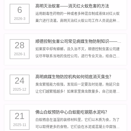
高明灭治蚁害——消灭红火蚁危害的方法
6
运用剧毒性药物的一种或者多种混合制成液体对红火蚁
2026-3
巢穴进行浇灌。高明灭治红火蚁公司工作人员说此种方
法能够触杀表面的红火蚁，但是不能灭杀蚁穴内部深处
的红火蚁。
顺德控制虫害公司常见病媒生物防制知识——蟑螂防制
28
如果家中却有蟑螂，且久治不灭，顺德控制虫害公司建
2026-1
议尽早联系当地的虫控公司，进行专业灭治，给自己营
造一个良好的居住环境，确保安全、健康！
高明病媒生物防控机构如何彻底消灭臭虫？
24
臭虫繁殖能力极强，发现后一定要及时处理，拖延只会
2025-12
让它们越繁殖越多！如果家里臭虫数量多，自己处理不
了，高明病媒生物防控机构建议找专业消杀团队，彻底
根治更放心。
佛山白蚁预防中心白蚁能吃钢筋水泥吗？
21
白蚁栖息在温湿的装修材料里，它们以木质为食，为了
2025-11
可以取得更多的食物，它们会在水泥或混凝土中腐蚀一