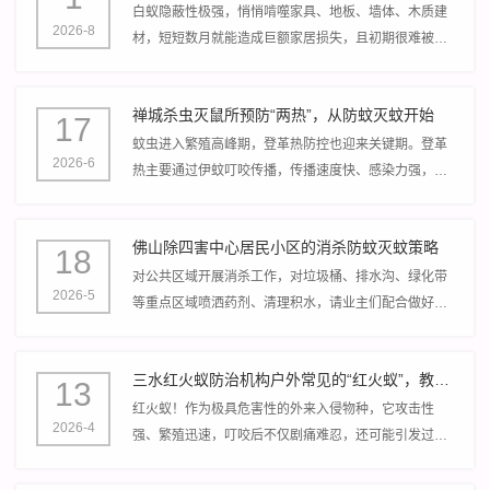
白蚁隐蔽性极强，悄悄啃噬家具、地板、墙体、木质建
2026-8
材，短短数月就能造成巨额家居损失，且初期很难被发
现。其实白蚁可防可控，做好日常居家防护，就能从源
头杜绝蚁害。
禅城杀虫灭鼠所预防“两热”，从防蚊灭蚊开始
17
蚊虫进入繁殖高峰期，登革热防控也迎来关键期。登革
2026-6
热主要通过伊蚊叮咬传播，传播速度快、感染力强，做
好蚊虫消杀、清除孳生地，是预防登革热最直接、最有
效的核心手段。
佛山除四害中心居民小区的消杀防蚊灭蚊策略
18
对公共区域开展消杀工作，对垃圾桶、排水沟、绿化带
2026-5
等重点区域喷洒药剂、清理积水，请业主们配合做好防
护，消杀期间尽量关闭门窗，避免孩童、宠物接触消杀
区域。
三水红火蚁防治机构户外常见的“红火蚁”，教你1分钟识别防控
13
红火蚁！作为极具危害性的外来入侵物种，它攻击性
2026-4
强、繁殖迅速，叮咬后不仅剧痛难忍，还可能引发过
敏，严重时危及生命。三水红火蚁防治机构教大家快速
识别、科学防控，守护自己和家人安全！