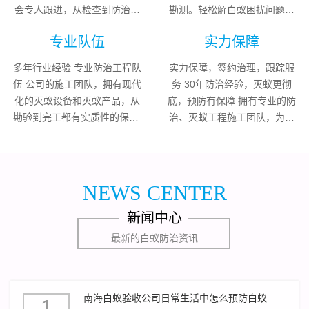
会专人跟进，从检查到防治都
勘测。轻松解白蚁困扰问题，
有专人负责，做到专业的人做
价格公正、透明，按照行业标
专业队伍
实力保障
专业的事; 我们提供全方位一站
准进行收费 一站式服务，快速
式服务，现场勘测，白蚁危害
响应；承保期内每年3次免费上
多年行业经验 专业防治工程队
实力保障，签约治理，跟踪服
评估，防治施工，后期预防，
门检测。
伍 公司的施工团队，拥有现代
务 30年防治经验，灭蚁更彻
彻底清除白蚁危害。
化的灭蚁设备和灭蚁产品，从
底，预防有保障 拥有专业的防
勘验到完工都有实质性的保障;
治、灭蚁工程施工团队，为每
高质量的服务，让每一个白蚁
个客户提全方位服务； 根据不
防治工程都能体现我们的用
同客户的情况，按需设计、施
心。 ​
工，为你彻底解决白蚁带来的
困扰。
NEWS CENTER
新闻中心
最新的白蚁防治资讯
南海白蚁验收公司日常生活中怎么预防白蚁
1