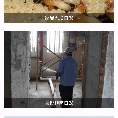
家居灭治白蚁
装修预防白蚁