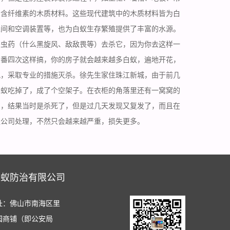
到含纤维素的木质材料。这些现代建筑中的木质材料皆为白
生间和空调装置等，也为白蚁生存繁殖提供了丰富的水源。
杀虫药（什么黑旋风、敌敌畏等）去杀它，因为你去这样一
三番四次这样搞，你的房子就会越来越多白蚁，遍地开花，
况，采取专业的措施灭杀。徐先生家住珠江新城，由于前几
白蚁吃掉了，成了个空架子。在衣柜的角落里还有一窝窝的
了，结果当时是杀死了，但是过几天发现又复发了，而且在
蚁公司处理，不然只会越来越严重，损失更多。
白蚁防治有限公司
址：佛山市南海区里
园商铺（即公安局