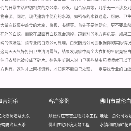
人们的日常生活密切相关的办公桌、沙发、组合家具等，几乎无一不涉及
食物来源。同时。现代建筑中便利的水源，如密布的水管通道、厨房、卫
现大量白蚁集中蛀食的木箱、楼板、书柜等。首先不要惊动它，更不要拿
露在外的白蚁，而躲在里面有白蚁就会跑掉，跑到别的地方再危害，如果
正确的做法是：请专业的白蚁公司处理，白蚁防治公司会根据你的实际情
趁这两天天气好打扫卫生清清霉气，结果发现家中两个大衣柜的里层竟被
几件旧衣服也被咬成了碎片。徐先生听别人说自己买些杀虫药喷喷就可以
地方也有。这时才上网找资料，才知道不能自己处理，一定要找专业的白
四害消杀
客户案例
佛山市益伦
红火蚁防治及灭杀
顺德村庄有害生物消杀工程
地址：总公司地
苍蝇防治及灭杀
佛山住宅环境灭鼠工程
水镇和顺海畔花