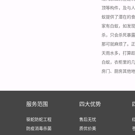
顶等构件，及与
蚁提供了潜在的
家有白蚁，如发
杀，只会杀死暴
那可就麻烦了。
天雨水多，打算
白蚁，衣柜里的
房门、厨房其他
服务范围
四大优势
驱蛇防蛇工程
售后无忧
防疫消毒杀菌
质优价美