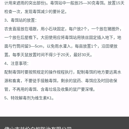
计用来遮雨的突出部份)。毒饵站中一般放25—30克毒饵。放置15天
检查一次，发现毒饵减少的要补足。
3、毒饵站的放置：
农舍直接放在墙跟，用小石块固定，每户放2个，一个放在猪圈外，
一个放在后屋檐下。大田使用应将毒饵站用铁丝固定插入地下，地
面与竹筒间留3—5cm，以免雨水灌入，每亩放置1个，沿田埂放
置。每季灭鼠放置时间不得少于20天，最好30天。
4、注意事项：
配制毒饵时要按照规定的操作规程执行，配制毒饵的地方要远离水
源和畜禽，不要徒手接触毒饵，剩余的鼠药、毒饵应及时回收保
管，不再用的毒饵、含毒垃圾及收集的鼠尸要深埋。
5、特效解毒剂为维生素K1。