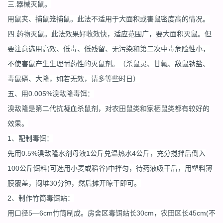
三.器械灭鼠。
用鼠夹、捕鼠笼捕鼠。此法不适用于大面积或害鼠密度高的情况。
四.药物灭鼠。此法效果好收效快，适应范围广，要大面积灭鼠。但
要注意选用高效、低毒、低残留、无污染和第二次中毒危险性小，
不使害鼠产生生理耐药性的灭鼠剂。（杀鼠灵、甘氟、敌鼠钠盐、
毒鼠磷、大隆，如若无效，请多等些时日）
五、用0.005%溴敌隆毒饵：
溴敌隆是第二代抗凝血杀鼠剂，对农田鼠类和家栖鼠类都有较好的
效果。
1、配制毒饵：
先用0.5%溴敌隆水剂母液1公斤兑温热水4公斤，充分搅拌后倒入
100公斤饵料(可选用小麦或稻谷)中拌匀，待药液吸干后，用塑料薄
膜覆盖，闷堆30分钟，然后摊开晾干即可。
2、制作竹筒毒饵站：
用口径5—6cm竹筒制成。房舍区毒饵站长30cm，农田区长45cm(不