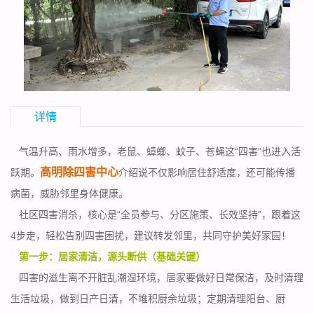
详情
气温升高、雨水增多，老鼠、蟑螂、蚊子、苍蝇这“四害”也进入活
高明除四害中心
跃期。
介绍说不仅影响居住舒适度，还可能传播
病菌，威胁邻里身体健康。
社区四害消杀，核心是“全员参与、分区施策、长效坚持”，跟着这
4步走，轻松告别四害困扰，建议转发邻里，共同守护美好家园！
第一步：居家清洁，源头断供（基础关键）
四害的滋生离不开脏乱潮湿环境，居家要做好日常保洁，及时清理
生活垃圾，做到日产日清，不堆积厨余垃圾；
定期清理
阳台、厨