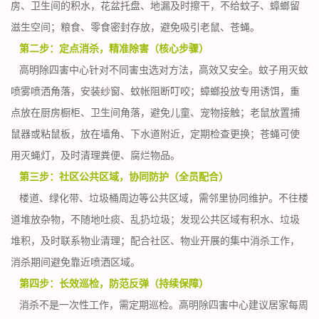
房、卫生间的积水，花盆托盘、地漏及时擦干，不给蚊子、蟑螂留
滋生空间；粮食、零食密封存放，避免吸引老鼠、苍蝇。
第二步：定点消杀，精准除害（核心步骤）
高明除四害中心针对不同害虫选对方法，高效又安全。蚊子用灭蚊
喷雾喷洒角落，安装纱窗、蚊帐阻断叮咬；蟑螂投放专用诱饵，重
点放在厨房橱柜、卫生间角落，避免儿童、宠物接触；老鼠放置捕
鼠器或粘鼠板，放在墙角、下水道附近，定期检查更换；苍蝇可使
用灭蝇灯，及时清理粪便、腐烂物品。
第三步：社区公共区域，协同防护（全员配合）
楼道、绿化带、垃圾桶周边等
公共区域
，需邻里协同维护。不往楼
道堆放杂物，不随地吐痰、乱扔垃圾；发现公共区域有积水、垃圾
堆积，及时联系物业清理；配合社区、物业开展的集中消杀工作，
消杀期间避免靠近喷洒区域。
第四步：长效巡检，防范反弹（持续保障）
消杀不是一次性工作，需定期巡检。高明除四害中心建议居家每周