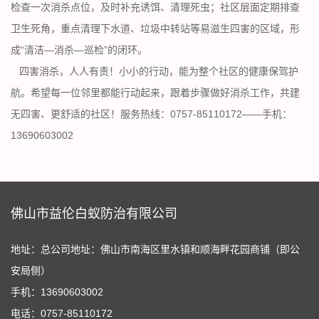
检查一次消杀点位，及时补充诱饵、清理死虫；社区层面定期排查
卫生死角，重点清理下水道、垃圾中转站等易滋生四害的区域，形
成“清洁—消杀—巡检”的闭环。
四害消杀，人人有责！小小的行动，能为整个社区的健康保驾护
航。希望每一位邻里都能行动起来，跟着步骤做好消杀工作，共建
无
四害
、更舒适的社区！服务热线：0757-85110172——手机：
13690603002
佛山市益伦白蚁防治有限公司
地址：总公司地址：佛山市南海区里水镇和顺海畔花园商铺（即公
安局侧）
手机：13690603002
电话：0757-85110172